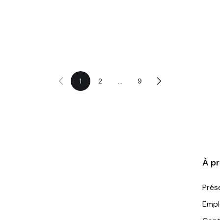
1
2
...
9
À p
Prés
Empl