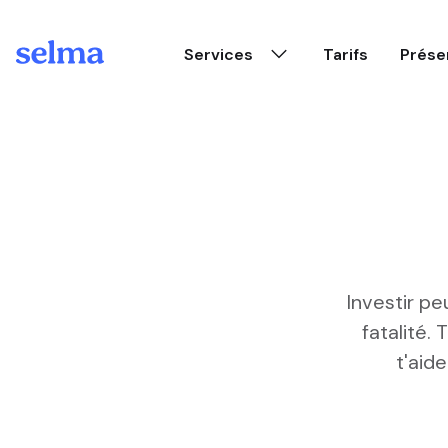
Skip to main content
Services
Tarifs
Prése
Investir pe
fatalité. 
t'aid