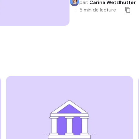
par
:
Carina Wetzlhütter
5
min de lecture