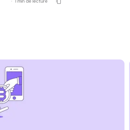
1
min de lecture