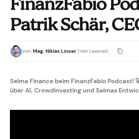
FinanzFabio Podca
Patrik Schär, C
von
:
Mag. Niklas Linser
1
min Lesezeit
Selma Finance beim FinanzFabio Podcast! 🚀
über AI, Crowdinvesting und Selmas Entwick