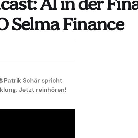
st: AI in der Fina
EO Selma Finance
 Patrik Schär spricht
lung. Jetzt reinhören!